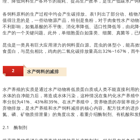
理、降低饲料生产各环节的能耗、提高生产效率，是生产低碳水产饲
各饲料原料的生产过程中均会产生碳排放。表1列出了部分动、植物
值得注意的是，一些动物源产品，特别是鱼粉，对于肉食性水产动物
不利影响，如氨基酸的不平衡、消化率降低、适口性降低等，由此降
生产的一个关键问题。此外，单细胞蛋白如藻类、细菌、真菌等，已经
昆虫是一类具有巨大应用潜力的饲料蛋白源。昆虫的体型小，能高效转
食蛋白，与昆虫相比，鸡肉的二氧化碳排放量高出32%~167%，而
2
水产饲料的减排
水产养殖的实质是通过水产动物将低质蛋白质或人类不能直接利用的
水体的自净能力后，将造成水体污染，这种情况在集约化水产养殖中表
率分别为41%、43%和39%。在水产养殖中，营养物质的存留率
弃物排放，是水产养殖和水产饲料减排的核心内容。配方技术的进步
氮、磷、矿物质排泄量）的角度出发，着重介绍酶制剂、有机酸和发
2.1 酶制剂