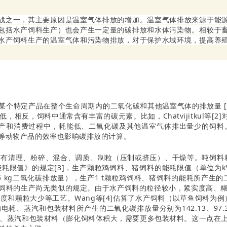
战之一，其主要原因是温室气体排放的增加。温室气体排放来源于能
包括水产饲料生产）也会产生一定量的碳排放和水体污染物。相较于
水产饲料生产的温室气体和污染物排放，对于保护水域环境，提高养
某个特定产品在整个生命周期内的二氧化碳和其他温室气体的排放量 
反，饲料中通常含有丰富的碳元素。比如，Chatvijitkul等[
指在饲料生产和消费过程中，耗能低、二氧化碳及其他温室气体排出量少
等动物产品的效率也影响碳排放的计算。
有清理、粉碎、混合、调质、制粒（压制或挤压）、干燥等。吨饲料耗
值》的规定[3]，生产颗粒鸡饲料、猪饲料的能耗限值（单位为kWh/t
5 kg二氧化碳排放量），生产1 t颗粒鸡饲料、猪饲料的能耗所产生的二氧化
对于水产饲料的生产尚无类似的规定。由于水产饲料的粒径较小，紧实度
和颗粒大少等工艺。Wang等[4]估算了水产饲料（以草鱼饲料为例
料的电耗、蒸汽和包装材料所产生的二氧化碳排放量分别为142.13、97.38
的电能、蒸汽和包装材料（膨化饲料体积大，需要更多包装材料。这一点