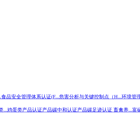
.
食品安全管理体系认证(F...
危害分析与关键控制点（H...
环境管理
..
鸡蛋类产品认证
产品碳中和认证
产品碳足迹认证 畜禽养...
富