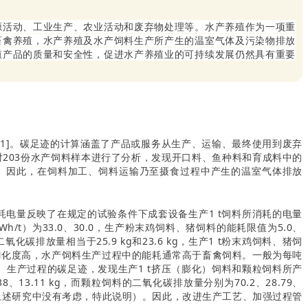
源活动、工业生产、农业活动和废弃物处理等。水产养殖作为一项重
畜禽养殖，水产养殖及水产饲料生产所产生的温室气体及污染物排放
殖产品的质量和安全性，促进水产养殖业的可持续发展仍然具有重要
[1]。碳足迹的计算涵盖了产品或服务从生产、运输、最终使用到废弃
2]对203份水产饲料样本进行了分析，发现开口料、鱼种料和育成料中的
的饲料。因此，在饲料加工、饲料运输乃至摄食过程中产生的温室气体排放
电量反映了在规定的试验条件下成套设备生产1 t饲料所消耗的电量
）为33.0、30.0，生产粉末鸡饲料、猪饲料的能耗限值为5.0、
碳排放量相当于25.9 kg和23.6 kg，生产1 t粉末鸡饲料、猪饲
高、糊化度高，水产饲料生产过程中的能耗通常高于畜禽饲料。一般为每吨
）生产过程的碳足迹，发现生产1 t挤压（膨化）饲料和颗粒饲料所产
、13.11 kg，而颗粒饲料的二氧化碳排放量分别为70.2、28.79、
在上述研究中没有考虑，特此说明）。因此，改进生产工艺、加强过程管