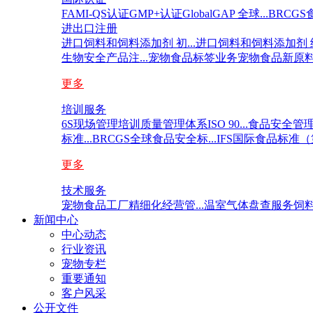
FAMI-QS认证
GMP+认证
GlobalGAP 全球...
BRCGS
进出口注册
进口饲料和饲料添加剂 初...
进口饲料和饲料添加剂 续.
生物安全产品注...
宠物食品标签业务
宠物食品新原
更多
培训服务
6S现场管理培训
质量管理体系ISO 90...
食品安全管理体系
标准...
BRCGS全球食品安全标...
IFS国际食品标准（第
更多
技术服务
宠物食品工厂精细化经营管...
温室气体盘查服务
饲料
新闻中心
中心动态
行业资讯
宠物专栏
重要通知
客户风采
公开文件