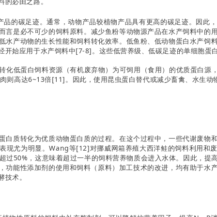
料的必由之路。
产品的碳足迹。通常，动物产品较植物产品具有更高的碳足迹。因此
而言是必不可少的饲料原料。减少鱼粉等动物源产品在水产饲料中的
低水产动物的生长性能和饲料转化效率。低鱼粉、低动物蛋白水产饲
开始应用于水产饲料中[7-8]。这些低营养级、低碳足迹的单细胞蛋
化低蛋白饲料资源（有机废弃物）为可饲用（食用）的优质蛋白源，同
牛肉则高达6~13倍[11]。因此，使用昆虫蛋白替代或减少畜禽、水
蛋白质转化为优质动物蛋白质的过程。在这个过程中，一些代谢废物
现尤为明显。Wang等[12]对挪威网箱养殖大西洋鲑的饲料利用
很少超过50%，这意味着超过一半的饲料营养物质会进入水体。因此，
，功能性添加剂的使用和饲料（原料）加工技术的改进，均有助于水产饲
酵技术。