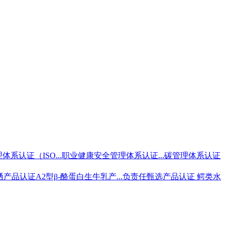
体系认证（ISO...
职业健康安全管理体系认证...
碳管理体系认证
硒产品认证
A2型β-酪蛋白生牛乳产...
负责任甄选产品认证 鳄类
水