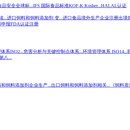
食品安全全球标...
IFS 国际食品标准
KOF-K Kosher...
HALAL认证
..
进口饲料和饲料添加剂 变...
进口食品境外生产企业注册
出境
料申报
FDA认证注册
ISO2...
危害分析与关键控制点体系...
环境管理体系 ISO14...
八...
和饲料添加剂企业生产...
出口饲料和饲料添加剂相关...
《饲料质量