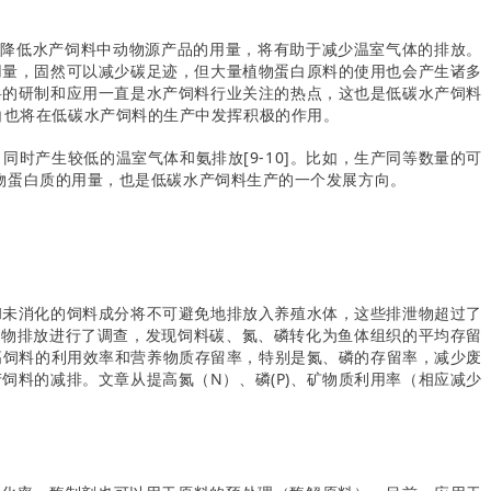
，降低水产饲料中动物源产品的用量，将有助于减少温室气体的排放。
用量，固然可以减少碳足迹，但大量植物蛋白原料的使用也会产生诸多
料的研制和应用一直是水产饲料行业关注的热点，这也是低碳水产饲料
白也将在低碳水产饲料的生产中发挥积极的作用。
时产生较低的温室气体和氨排放[9-10]。比如，生产同等数量的可
生动物蛋白质的用量，也是低碳水产饲料生产的一个发展方向。
和未消化的饲料成分将不可避免地排放入养殖水体，这些排泄物超过了
和废物排放进行了调查，发现饲料碳、氮、磷转化为鱼体组织的平均存留
提高饲料的利用效率和营养物质存留率，特别是氮、磷的存留率，减少废
料的减排。文章从提高氮（N）、磷(P)、矿物质利用率（相应减少