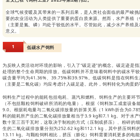
全球气候变暖及其带来的一系列后果，是人类社会面临的最严峻挑
要的农业活动为人类提供了重要的蛋白质来源。然而，水产养殖（
（主要是氮、磷）均处于较低的水平。尽管如此，减少水产养殖及
意义。
1
低碳水产饲料
为反映人类活动对环境的影响，引入了“碳足迹”的概念。碳足迹是指
处理的整个生命周期的排放。低碳饲料并不意味着饲料中的碳水平较低，相
碳含量平均为41.36%、39.75%和39.97%。低碳饲料是
（主要是二氧化碳）均应考虑计入碳足迹。此外，饲料转化为肉蛋奶
饲料生产过程中的能耗包括电耗、蒸汽和燃料。饲料生产的主要环节
（不包括颗粒饲料破碎所消耗的电量）。根据《饲料加工成套设备能耗限
9.0。根据耗电量与二氧化碳排放量的折算关系（1 kWh折合为0.78
料的能耗所产生的二氧化碳排放量相当于3.9 kg和7.1 kg。
数十至三百千瓦时，这取决于制粒的方式（压制或挤压）、粉碎的细度
生的二氧化碳排放量分别为252.62 kg和112.1 kg，其中挤压饲
13.11 kg。与颗粒饲料相比，挤压（膨化）饲料需要消耗更多