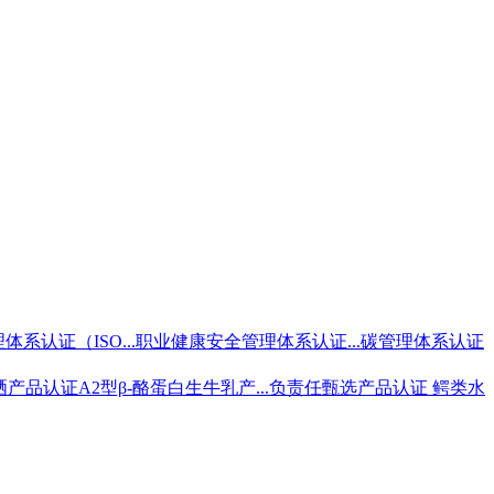
体系认证（ISO...
职业健康安全管理体系认证...
碳管理体系认证
硒产品认证
A2型β-酪蛋白生牛乳产...
负责任甄选产品认证 鳄类
水