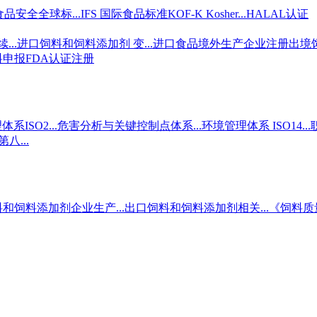
食品安全全球标...
IFS 国际食品标准
KOF-K Kosher...
HALAL认证
..
进口饲料和饲料添加剂 变...
进口食品境外生产企业注册
出境
料申报
FDA认证注册
ISO2...
危害分析与关键控制点体系...
环境管理体系 ISO14...
八...
和饲料添加剂企业生产...
出口饲料和饲料添加剂相关...
《饲料质量