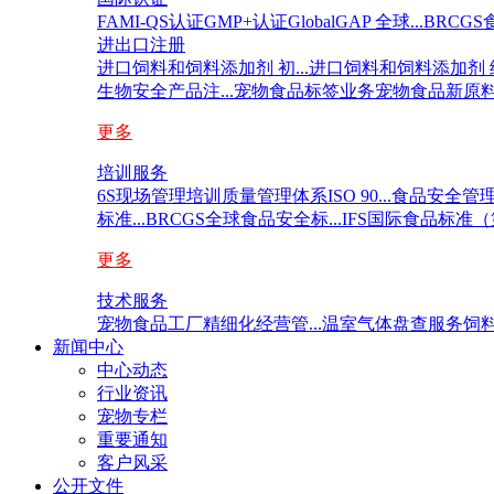
FAMI-QS认证
GMP+认证
GlobalGAP 全球...
BRCGS
进出口注册
进口饲料和饲料添加剂 初...
进口饲料和饲料添加剂 续.
生物安全产品注...
宠物食品标签业务
宠物食品新原
更多
培训服务
6S现场管理培训
质量管理体系ISO 90...
食品安全管理体系
标准...
BRCGS全球食品安全标...
IFS国际食品标准（第
更多
技术服务
宠物食品工厂精细化经营管...
温室气体盘查服务
饲料
新闻中心
中心动态
行业资讯
宠物专栏
重要通知
客户风采
公开文件