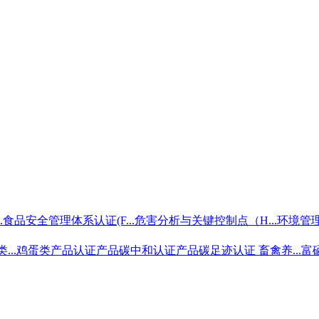
.
食品安全管理体系认证(F...
危害分析与关键控制点（H...
环境管理
..
鸡蛋类产品认证
产品碳中和认证
产品碳足迹认证 畜禽养...
富