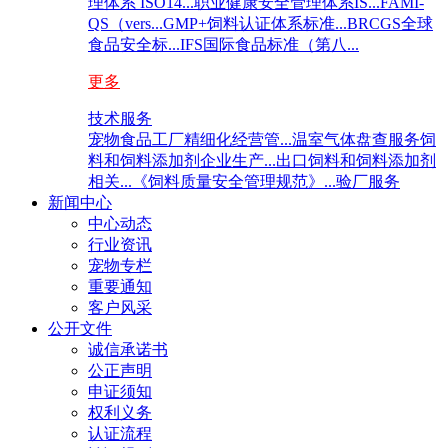
理体系 ISO14...
职业健康安全管理体系IS...
FAMI-
QS（vers...
GMP+饲料认证体系标准...
BRCGS全球
食品安全标...
IFS国际食品标准（第八...
更多
技术服务
宠物食品工厂精细化经营管...
温室气体盘查服务
饲
料和饲料添加剂企业生产...
出口饲料和饲料添加剂
相关...
《饲料质量安全管理规范》...
验厂服务
新闻中心
中心动态
行业资讯
宠物专栏
重要通知
客户风采
公开文件
诚信承诺书
公正声明
申证须知
权利义务
认证流程