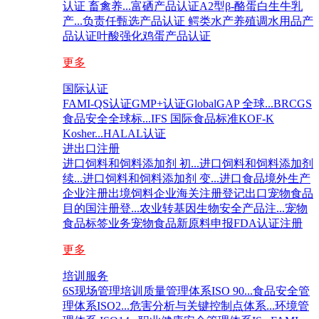
认证 畜禽养...
富硒产品认证
A2型β-酪蛋白生牛乳
产...
负责任甄选产品认证 鳄类
水产养殖调水用品产
品认证
叶酸强化鸡蛋产品认证
更多
国际认证
FAMI-QS认证
GMP+认证
GlobalGAP 全球...
BRCGS
食品安全全球标...
IFS 国际食品标准
KOF-K
Kosher...
HALAL认证
进出口注册
进口饲料和饲料添加剂 初...
进口饲料和饲料添加剂
续...
进口饲料和饲料添加剂 变...
进口食品境外生产
企业注册
出境饲料企业海关注册登记
出口宠物食品
目的国注册登...
农业转基因生物安全产品注...
宠物
食品标签业务
宠物食品新原料申报
FDA认证注册
更多
培训服务
6S现场管理培训
质量管理体系ISO 90...
食品安全管
理体系ISO2...
危害分析与关键控制点体系...
环境管