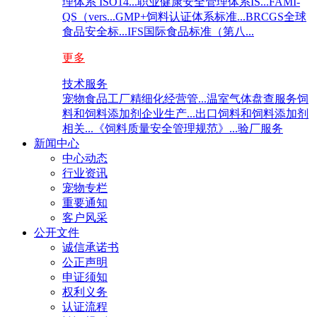
理体系 ISO14...
职业健康安全管理体系IS...
FAMI-
QS（vers...
GMP+饲料认证体系标准...
BRCGS全球
食品安全标...
IFS国际食品标准（第八...
更多
技术服务
宠物食品工厂精细化经营管...
温室气体盘查服务
饲
料和饲料添加剂企业生产...
出口饲料和饲料添加剂
相关...
《饲料质量安全管理规范》...
验厂服务
新闻中心
中心动态
行业资讯
宠物专栏
重要通知
客户风采
公开文件
诚信承诺书
公正声明
申证须知
权利义务
认证流程