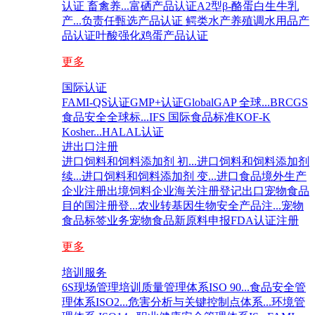
认证 畜禽养...
富硒产品认证
A2型β-酪蛋白生牛乳
产...
负责任甄选产品认证 鳄类
水产养殖调水用品产
品认证
叶酸强化鸡蛋产品认证
更多
国际认证
FAMI-QS认证
GMP+认证
GlobalGAP 全球...
BRCGS
食品安全全球标...
IFS 国际食品标准
KOF-K
Kosher...
HALAL认证
进出口注册
进口饲料和饲料添加剂 初...
进口饲料和饲料添加剂
续...
进口饲料和饲料添加剂 变...
进口食品境外生产
企业注册
出境饲料企业海关注册登记
出口宠物食品
目的国注册登...
农业转基因生物安全产品注...
宠物
食品标签业务
宠物食品新原料申报
FDA认证注册
更多
培训服务
6S现场管理培训
质量管理体系ISO 90...
食品安全管
理体系ISO2...
危害分析与关键控制点体系...
环境管